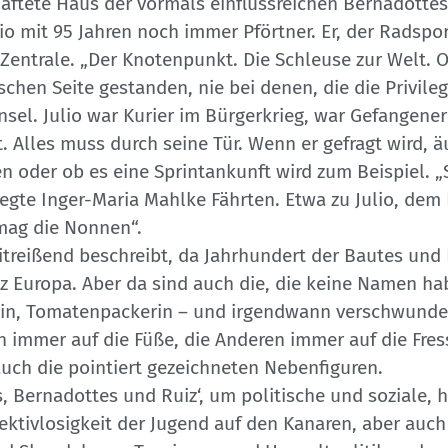
haftete Haus der vormals einflussreichen Bernadottes
io mit 95 Jahren noch immer Pförtner. Er, der Radspo
ie Zentrale. „Der Knotenpunkt. Die Schleuse zur Wel
alschen Seite gestanden, nie bei denen, die die Privil
el. Julio war Kurier im Bürgerkrieg, war Gefangener 
. Alles muss durch seine Tür. Wenn er gefragt wird, ä
en oder ob es eine Sprintankunft wird zum Beispiel. 
legte Inger-Maria Mahlke Fährten. Etwa zu Julio, dem 
 mag die Nonnen“.
mitreißend beschreibt, da Jahrhundert der Bautes und
Europa. Aber da sind auch die, die keine Namen habe
öchin, Tomatenpackerin – und irgendwann verschwunde
len immer auf die Füße, die Anderen immer auf die Fre
auch die pointiert gezeichneten Nebenfiguren.
 Bernadottes und Ruiz‘, um politische und soziale, h
ektivlosigkeit der Jugend auf den Kanaren, aber auch