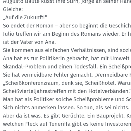
Augusto Baute küsst ihre Stirn, Jorge an seiner Ha
Gleiche:
„Auf die Zukunft!“
So endet der Roman – aber so beginnt die Geschicht
Julio treffen wir am Beginn des Romans wieder. Er h
ist der Vater von Ana.
Sie kommen aus einfachen Verhältnissen, sind sozia
Ana hat es zur Politikerin gebracht, hat mit Umwelt
Skandal-Problem und einen Todesfall. Ein Scheißp
Sie hat vermeidbare Fehler gemacht. „Vermeidbare Fe
„Scheißkonferenzraum, denk sie, Scheißhotel. Waru
Scheißvierteljahrestreffen mit den Hotelverbänden.
Man hat als Politiker solche Scheißprobleme und S
Sich nichts anmerken lassen. So tun, als sei nichts.
Aber da ist was. Es gibt Gerüchte. Ein Bauprojekt. 
welchen Fleck auf Teneriffa gibt es keine Investor