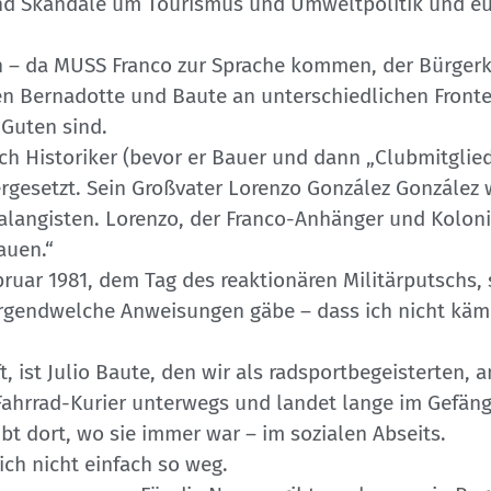
sind Skandale um Tourismus und Umweltpolitik und e
 – da MUSS Franco zur Sprache kommen, der Bürgerkri
ien Bernadotte und Baute an unterschiedlichen Front
 Guten sind.
h Historiker (bevor er Bauer und dann „Clubmitglied
gesetzt. Sein Großvater Lorenzo González González 
Falangisten. Lorenzo, der Franco-Anhänger und Koloni
auen.“
ebruar 1981, dem Tag des reaktionären Militärputschs, 
s irgendwelche Anweisungen gäbe – dass ich nicht kä
 ist Julio Baute, den wir als radsportbegeisterten,
Fahrrad-Kurier unterwegs und landet lange im Gefäng
ibt dort, wo sie immer war – im sozialen Abseits.
sich nicht einfach so weg.