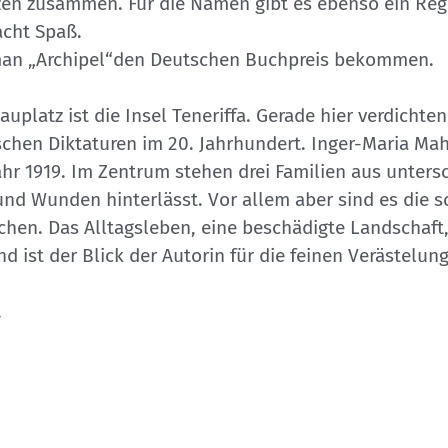
nzen zusammen. Für die Namen gibt es ebenso ein Regi
acht Spaß.
oman „Archipel“den Deutschen Buchpreis bekommen.
platz ist die Insel Teneriffa. Gerade hier verdichten
schen Diktaturen im 20. Jahrhundert. Inger-Maria Ma
hr 1919. Im Zentrum stehen drei Familien aus unters
nd Wunden hinterlässt. Vor allem aber sind es die sc
hen. Das Alltagsleben, eine beschädigte Landschaft,
nd ist der Blick der Autorin für die feinen Verästelun
.