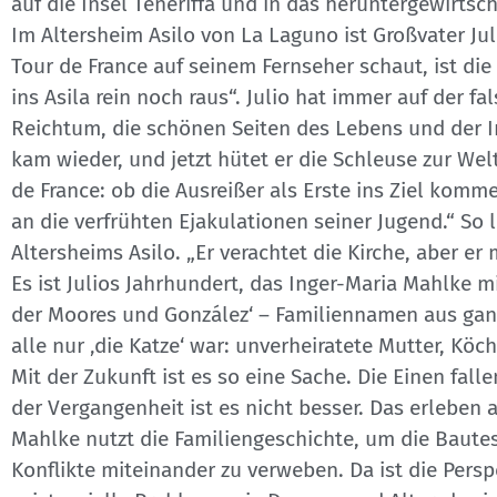
auf die Insel Teneriffa und in das heruntergewirtsc
Im Altersheim Asilo von La Laguno ist Großvater Jul
Tour de France auf seinem Fernseher schaut, ist d
ins Asila rein noch raus“. Julio hat immer auf der f
Reichtum, die schönen Seiten des Lebens und der Ins
kam wieder, und jetzt hütet er die Schleuse zur Welt
de France: ob die Ausreißer als Erste ins Ziel komm
an die verfrühten Ejakulationen seiner Jugend.“ So 
Altersheims Asilo. „Er verachtet die Kirche, aber er
Es ist Julios Jahrhundert, das Inger-Maria Mahlke 
der Moores und González‘ – Familiennamen aus ganz 
alle nur ‚die Katze‘ war: unverheiratete Mutter, K
Mit der Zukunft ist es so eine Sache. Die Einen fal
der Vergangenheit ist es nicht besser. Das erleben 
Mahlke nutzt die Familiengeschichte, um die Bautes,
Konflikte miteinander zu verweben. Da ist die Persp