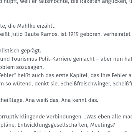
nd hüpft, weil er rausmöchte, die Raketen angucken, u
e, die Mahlke erzählt.
eißt Julio Baute Ramos, ist 1919 geboren, verheirate
listisch geprägt.
 und Tourismus Polit-Karriere gemacht – aber nun hat
roblem sozusagen.
hler“ heißt auch das erste Kapitel, das ihre Fehler a
m so wütend, denkt sie, Scheißfreischwinger, Scheiß
“
cheißtage. Ana weiß das, Ana kennt das.
Korruptiv klingende Verbindungen. „Was eben alle mac
enpläne, Entwicklungsgesellschaften, Meetings?