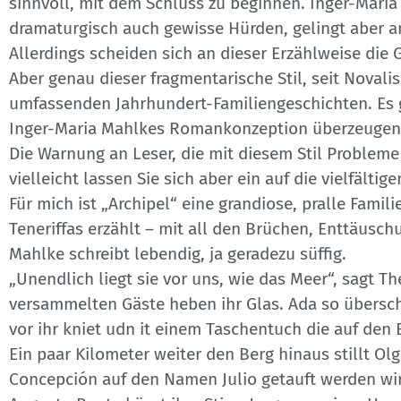
sinnvoll, mit dem Schluss zu beginnen. Inger-Maria 
dramaturgisch auch gewisse Hürden, gelingt aber a
Allerdings scheiden sich an dieser Erzählweise die G
Aber genau dieser fragmentarische Stil, seit Novali
umfassenden Jahrhundert-Familiengeschichten. Es gi
Inger-Maria Mahlkes Romankonzeption überzeugen
Die Warnung an Leser, die mit diesem Stil Probleme 
vielleicht lassen Sie sich aber ein auf die vielfält
Für mich ist „Archipel“ eine grandiose, pralle Fami
Teneriffas erzählt – mit all den Brüchen, Enttäus
Mahlke schreibt lebendig, ja geradezu süffig.
„Unendlich liegt sie vor uns, wie das Meer“, sagt T
versammelten Gäste heben ihr Glas. Ada so übersc
vor ihr kniet udn it einem Taschentuch die auf den
Ein paar Kilometer weiter den Berg hinaus stillt Ol
Concepción auf den Namen Julio getauft werden wi