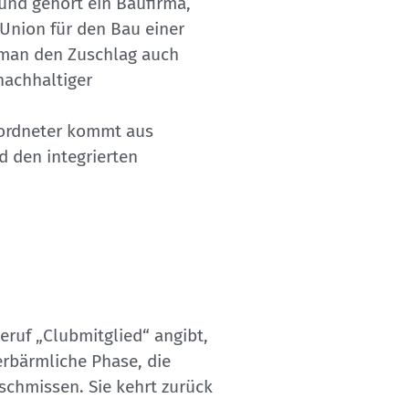
eund gehört ein Baufirma,
 Union für den Bau einer
 man den Zuschlag auch
nachhaltiger
geordneter kommt aus
d den integrierten
ruf „Clubmitglied“ angibt,
erbärmliche Phase, die
eschmissen. Sie kehrt zurück