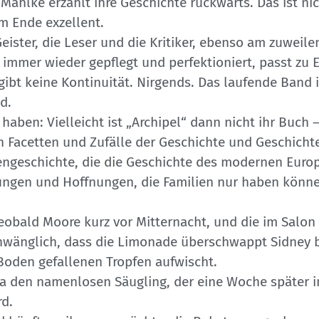
Mahlke erzählt ihre Geschichte rückwärts. Das ist ni
m Ende exzellent.
eister, die Leser und die Kritiker, ebenso am zuweile
s immer wieder gepflegt und perfektioniert, passt zu 
bt keine Kontinuität. Nirgends. Das laufende Band ist
d.
haben: Vielleicht ist „Archipel“ dann nicht ihr Buch 
igen Facetten und Zufälle der Geschichte und Geschicht
liengeschichte, die die Geschichte des modernen Euro
chungen und Hoffnungen, die Familien nur haben könn
heobald Moore kurz vor Mitternacht, und die im Salon d
hwänglich, dass die Limonade überschwappt Sidney b
 Boden gefallenen Tropfen aufwischt.
ga den namenlosen Säugling, der eine Woche später in
rd.