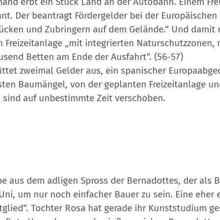
jemand erbt ein Stück Land an der Autobahn. Einem Fr
nnt. Der beantragt Fördergelder bei der Europäischen
rücken und Zubringern auf dem Gelände.“ Und damit
 Freizeitanlage „mit integrierten Naturschutzzonen, 
send Betten am Ende der Ausfahrt“. (56-57)
chüttet zweimal Gelder aus, ein spanischer Europaab
rsten Baumängel, von der geplanten Freizeitanlage un
 sind auf unbestimmte Zeit verschoben.
e aus dem adligen Spross der Bernadottes, der als Be
 Uni, um nur noch einfacher Bauer zu sein. Eine eher 
mitglied“. Tochter Rosa hat gerade ihr Kunststudium g