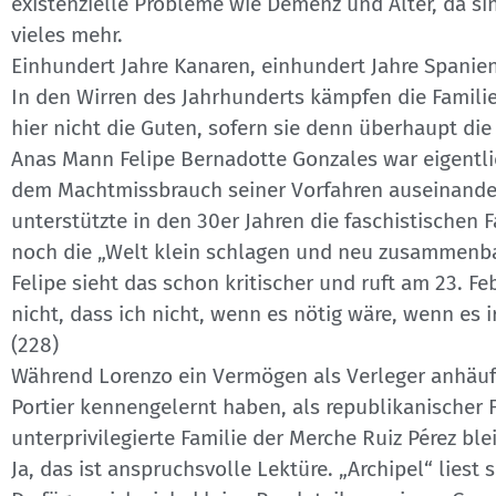
existenzielle Probleme wie Demenz und Alter, da 
vieles mehr.
Einhundert Jahre Kanaren, einhundert Jahre Spanien
In den Wirren des Jahrhunderts kämpfen die Famil
hier nicht die Guten, sofern sie denn überhaupt die
Anas Mann Felipe Bernadotte Gonzales war eigentlic
dem Machtmissbrauch seiner Vorfahren auseinander
unterstützte in den 30er Jahren die faschistischen 
noch die „Welt klein schlagen und neu zusammenb
Felipe sieht das schon kritischer und ruft am 23. F
nicht, dass ich nicht, wenn es nötig wäre, wenn e
(228)
Während Lorenzo ein Vermögen als Verleger anhäuft,
Portier kennengelernt haben, als republikanischer 
unterprivilegierte Familie der Merche Ruiz Pérez ble
Ja, das ist anspruchsvolle Lektüre. „Archipel“ liest 