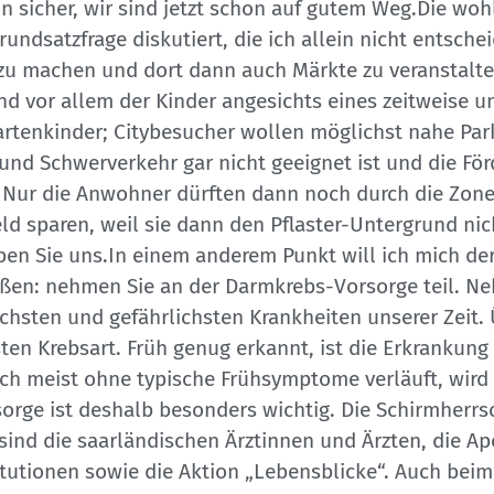
in sicher, wir sind jetzt schon auf gutem Weg.Die woh
rundsatzfrage diskutiert, die ich allein nicht entsche
i zu machen und dort dann auch Märkte zu veranstalte
 vor allem der Kinder angesichts eines zeitweise un
rtenkinder; Citybesucher wollen möglichst nahe Park
 und Schwerverkehr gar nicht geeignet ist und die Fö
 Nur die Anwohner dürften dann noch durch die Zone 
d sparen, weil sie dann den Pflaster-Untergrund nic
ben Sie uns.In einem anderem Punkt will ich mich d
ßen: nehmen Sie an der Darmkrebs-Vorsorge teil. Ne
chsten und gefährlichsten Krankheiten unserer Zeit.
sten Krebsart. Früh genug erkannt, ist die Erkrankung
och meist ohne typische Frühsymptome verläuft, wird 
orge ist deshalb besonders wichtig. Die Schirmherrsc
gt sind die saarländischen Ärztinnen und Ärzten, die 
ionen sowie die Aktion „Lebensblicke“. Auch beim I