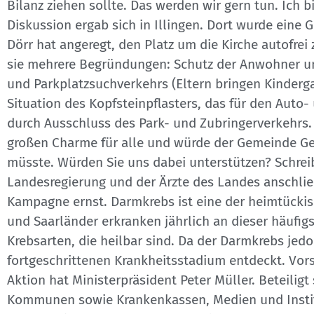
Bilanz ziehen sollte.
Das werden wir gern tun. Ich b
Diskussion ergab sich in Illingen. Dort wurde eine G
Dörr hat angeregt, den Platz um die Kirche autofre
sie mehrere Begründungen: Schutz der Anwohner und
und Parkplatzsuchverkehrs (Eltern bringen Kinderga
Situation des Kopfsteinpflasters, das für den Auto-
durch Ausschluss des Park- und Zubringerverkehrs.
großen Charme für alle und würde der Gemeinde Gel
müsste. Würden Sie uns dabei unterstützen? Schrei
Landesregierung und der Ärzte des Landes anschlie
Kampagne ernst. Darmkrebs ist eine der heimtückis
und Saarländer erkranken jährlich an dieser häufig
Krebsarten, die heilbar sind. Da der Darmkrebs jed
fortgeschrittenen Krankheitsstadium entdeckt. Vors
Aktion hat Ministerpräsident Peter Müller. Beteili
Kommunen sowie Krankenkassen, Medien und Institut