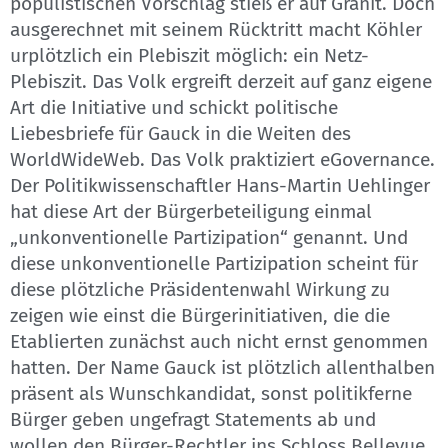
populistischen Vorschlag stieß er auf Granit. Doch
ausgerechnet mit seinem Rücktritt macht Köhler
urplötzlich ein Plebiszit möglich: ein Netz-
Plebiszit. Das Volk ergreift derzeit auf ganz eigene
Art die Initiative und schickt politische
Liebesbriefe für Gauck in die Weiten des
WorldWideWeb. Das Volk praktiziert eGovernance.
Der Politikwissenschaftler Hans-Martin Uehlinger
hat diese Art der Bürgerbeteiligung einmal
„unkonventionelle Partizipation“ genannt. Und
diese unkonventionelle Partizipation scheint für
diese plötzliche Präsidentenwahl Wirkung zu
zeigen wie einst die Bürgerinitiativen, die die
Etablierten zunächst auch nicht ernst genommen
hatten. Der Name Gauck ist plötzlich allenthalben
präsent als Wunschkandidat, sonst politikferne
Bürger geben ungefragt Statements ab und
wollen den Bürger-Rechtler ins Schloss Bellevue