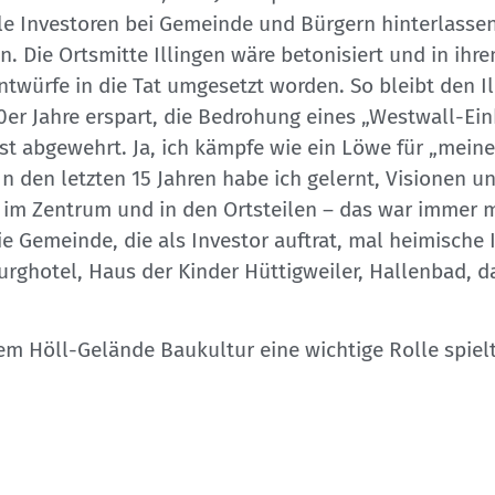
le Investoren bei Gemeinde und Bürgern hinterlassen
 Die Ortsmitte Illingen wäre betonisiert und in ihre
twürfe in die Tat umgesetzt worden. So bleibt den Il
r Jahre erspart, die Bedrohung eines „Westwall-Eink
t abgewehrt. Ja, ich kämpfe wie ein Löwe für „meine“
In den letzten 15 Jahren habe ich gelernt, Visionen u
im Zentrum und in den Ortsteilen – das war immer me
die Gemeinde, die als Investor auftrat, mal heimische
ghotel, Haus der Kinder Hüttigweiler, Hallenbad, da
m Höll-Gelände Baukultur eine wichtige Rolle spielt.