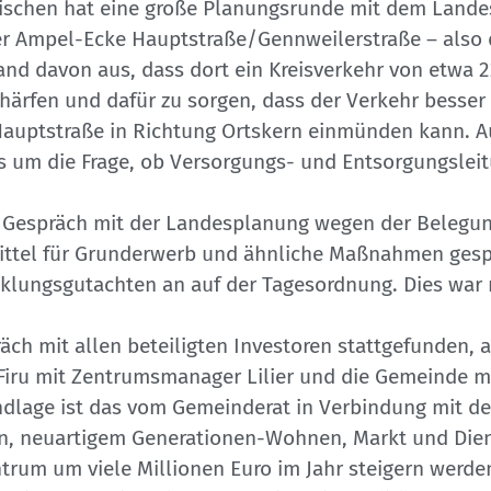
wischen hat eine große Planungsrunde mit dem Lande
der Ampel-Ecke Hauptstraße/Gennweilerstraße – also
and davon aus, dass dort ein Kreisverkehr von etwa 
ärfen und dafür zu sorgen, dass der Verkehr besser 
 Hauptstraße in Richtung Ortskern einmünden kann. 
es um die Frage, ob Versorgungs- und Entsorgungsle
n Gespräch mit der Landesplanung wegen der Belegun
ittel für Grunderwerb und ähnliche Maßnahmen gesp
icklungsgutachten an auf der Tagesordnung. Dies war
äch mit allen beteiligten Investoren stattgefunden, a
 Firu mit Zentrumsmanager Lilier und die Gemeinde m
dlage ist das vom Gemeinderat in Verbindung mit de
en, neuartigem Generationen-Wohnen, Markt und Dien
Zentrum um viele Millionen Euro im Jahr steigern wer