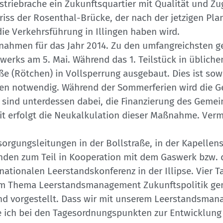
riebrache ein Zukunftsquartier mit Qualität und Zug
riss der Rosenthal-Brücke, der nach der jetzigen Pl
ie Verkehrsführung in Illingen haben wird.
hmen für das Jahr 2014. Zu den umfangreichsten geh
swerks am 5. Mai. Während das 1. Teilstück in üblic
aße (Rötchen) in Vollsperrung ausgebaut. Dies ist so
nden notwendig. Während der Sommerferien wird die 
 sind unterdessen dabei, die Finanzierung des Gemei
eit erfolgt die Neukalkulation dieser Maßnahme. Verm
ungsleitungen in der Bollstraße, in der Kapellenst
inden zum Teil in Kooperation mit dem Gaswerk bzw. 
nationalen Leerstandskonferenz in der Illipse. Vier 
 zum Thema Leerstandsmanagement Zukunftspolitik ge
nd vorgestellt. Dass wir mit unserem Leerstandsman
e ich bei den Tagesordnungspunkten zur Entwicklung