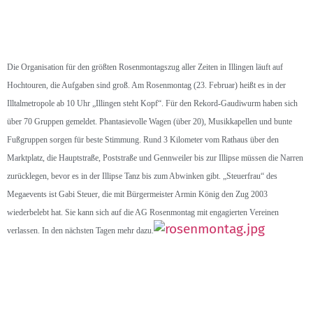
Die Organisation für den größten Rosenmontagszug aller Zeiten in Illingen läuft auf
Hochtouren, die Aufgaben sind groß. Am Rosenmontag (23. Februar) heißt es in der
Illtalmetropole ab 10 Uhr „Illingen steht Kopf“. Für den Rekord-Gaudiwurm haben sich
über 70 Gruppen gemeldet. Phantasievolle Wagen (über 20), Musikkapellen und bunte
Fußgruppen sorgen für beste Stimmung. Rund 3 Kilometer vom Rathaus über den
Marktplatz, die Hauptstraße, Poststraße und Gennweiler bis zur Illipse müssen die Narren
zurücklegen, bevor es in der Illipse Tanz bis zum Abwinken gibt. „Steuerfrau“ des
Megaevents ist Gabi Steuer, die mit Bürgermeister Armin König den Zug 2003
wiederbelebt hat. Sie kann sich auf die AG Rosenmontag mit engagierten Vereinen
verlassen. In den nächsten Tagen mehr dazu.