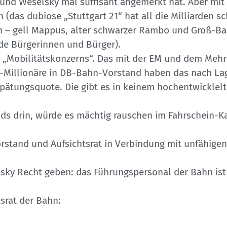
eund Weselsky mal süffisant angemerkt hat. Aber mit
n (das dubiose „Stuttgart 21“ hat all die Milliarden 
n – gell Mappus, alter schwarzer Rambo und Groß-Ba
de Bürgerinnen und Bürger).
s „Mobilitätskonzerns“. Das mit der EM und dem Mehr
Millionäre in DB-Bahn-Vorstand haben das nach Lag
rspätungsquote. Die gibt es in keinem hochentwicklel
nds drin, würde es mächtig rauschen im Fahrschein-Ka
Vorstand und Aufsichtsrat in Verbindung mit unfähig
y Recht geben: das Führungspersonal der Bahn ist o
srat der Bahn: