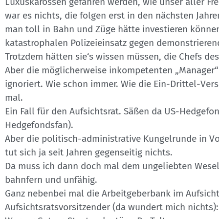
Luxuskarossen gefahren werden, wie unser aller Fr
war es nichts, die folgen erst in den nächsten Jahre
man toll in Bahn und Züge hätte investieren könne
katastrophalen Polizeieinsatz gegen demonstrieren
Trotzdem hätten sie‘s wissen müssen, die Chefs de
Aber die möglicherweise inkompetenten „Manager“-
ignoriert. Wie schon immer. Wie die Ein-Drittel-Ve
mal.
Ein Fall für den Aufsichtsrat. Säßen da US-Hedgefo
Hedgefondsfan).
Aber die politisch-administrative Kungelrunde in 
tut sich ja seit Jahren gegenseitig nichts.
Da muss ich dann doch mal dem ungeliebten Weselsk
bahnfern und unfähig.
Ganz nebenbei mal die Arbeitgeberbank im Aufsicht
Aufsichtsratsvorsitzender (da wundert mich nichts):