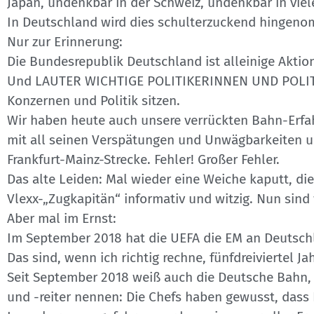
Japan, undenkbar in der Schweiz, undenkbar in vie
In Deutschland wird dies schulterzuckend hingeno
Nur zur Erinnerung:
Die Bundesrepublik Deutschland ist alleinige Aktion
Und LAUTER WICHTIGE POLITIKERINNEN UND POLITIKE
Konzernen und Politik sitzen.
Wir haben heute auch unsere verrückten Bahn-Erf
mit all seinen Verspätungen und Unwägbarkeiten un
Frankfurt-Mainz-Strecke. Fehler! Großer Fehler.
Das alte Leiden: Mal wieder eine Weiche kaputt, d
Vlexx-„Zugkapitän“ informativ und witzig. Nun sind 
Aber mal im Ernst:
Im September 2018 hat die UEFA die EM an Deutsch
Das sind, wenn ich richtig rechne, fünfdreiviertel Jah
Seit September 2018 weiß auch die Deutsche Bahn, d
und -reiter nennen: Die Chefs haben gewusst, dass I