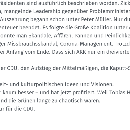
äsidenten sind ausführlich beschrieben worden. Zic
, mangelnde Leadership gegenüber Problemministern – 
 Auszehrung begann schon unter Peter Müller. Nur du
enteuer beendet. Es folgte die Große Koalition unter
konnte man Skandale, Affären, Pannen und Peinlichk
urger Missbrauchsskandal, Corona-Management. Trot
 Anfang vom Ende. Dass sich AKK nur ein dreiviertel
der CDU, den Aufstieg der Mittelmäßigen, die Kaputt-
welt- und kulturpolitischen Ideen und Visionen.
ar kaum besser – und hat jetzt profitiert. Weil Tobia
 und die Grünen lange zu chaotisch waren.
ur für die CDU.