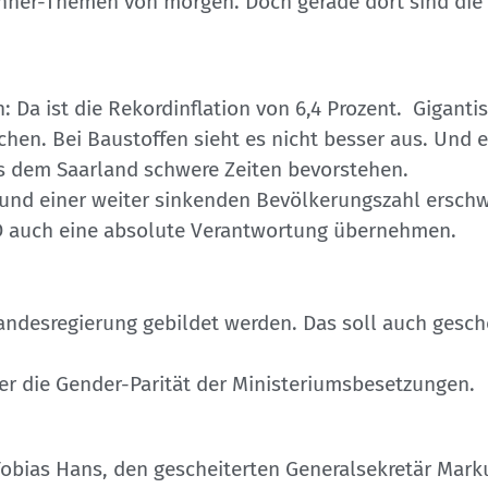
winner-Themen von morgen. Doch gerade dort
sind di
 Da ist die Rekordinflation von 6,4 Prozent. Giganti
chen. Bei Baustoffen sieht es nicht besser aus. Und
s dem Saarland schwere Zeiten bevorstehen.
 und einer weiter sinkenden Bevölkerungszahl ersch
PD auch eine absolute Verantwortung übernehmen.
andesregierung gebildet werden. Das soll auch gesc
er die Gender-Parität der Ministeriumsbesetzungen.
Tobias Hans, den gescheiterten Generalsekretär Mar