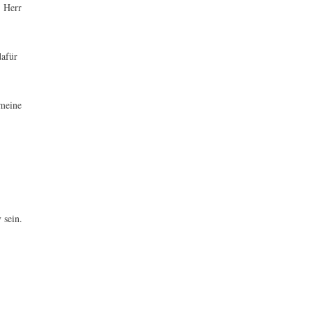
, Herr
dafür
 meine
 sein.