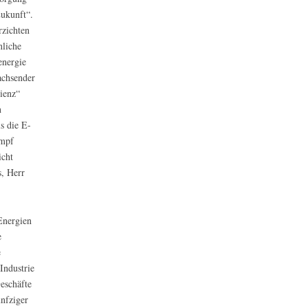
Zukunft“.
rzichten
nliche
energie
achsender
ienz“
n
s die E-
ampf
icht
s, Herr
Energien
e
e
Industrie
eschäfte
ünfziger