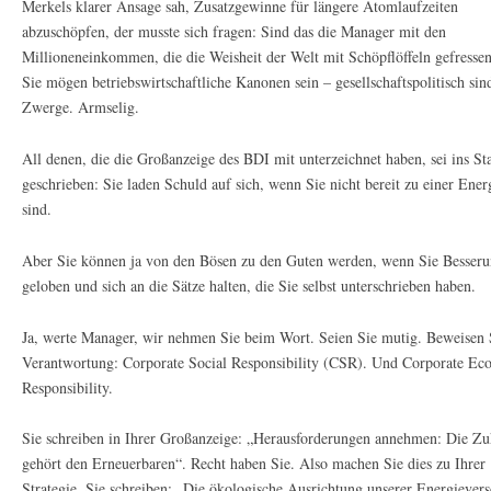
Merkels klarer Ansage sah, Zusatzgewinne für längere Atomlaufzeiten
abzuschöpfen, der musste sich fragen: Sind das die Manager mit den
Millioneneinkommen, die die Weisheit der Welt mit Schöpflöffeln gefresse
Sie mögen betriebswirtschaftliche Kanonen sein – gesellschaftspolitisch sind
Zwerge. Armselig.
All denen, die die Großanzeige des BDI mit unterzeichnet haben, sei ins 
geschrieben: Sie laden Schuld auf sich, wenn Sie nicht bereit zu einer Ene
sind.
Aber Sie können ja von den Bösen zu den Guten werden, wenn Sie Besser
geloben und sich an die Sätze halten, die Sie selbst unterschrieben haben.
Ja, werte Manager, wir nehmen Sie beim Wort. Seien Sie mutig. Beweisen 
Verantwortung: Corporate Social Responsibility (CSR). Und Corporate Eco
Responsibility.
Sie schreiben in Ihrer Großanzeige: „Herausforderungen annehmen: Die Zu
gehört den Erneuerbaren“. Recht haben Sie. Also machen Sie dies zu Ihrer
Strategie. Sie schreiben: „Die ökologische Ausrichtung unserer Energiever