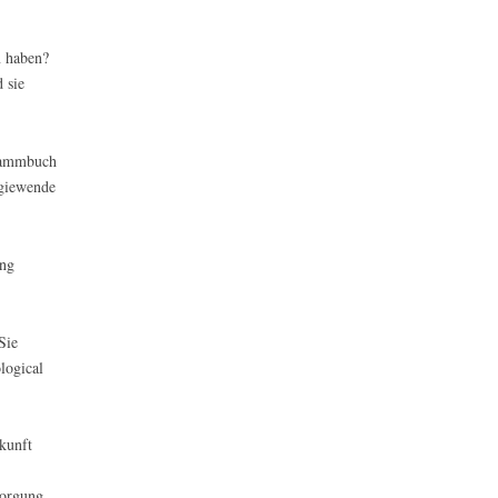
n haben?
 sie
Stammbuch
rgiewende
ung
Sie
logical
kunft
sorgung