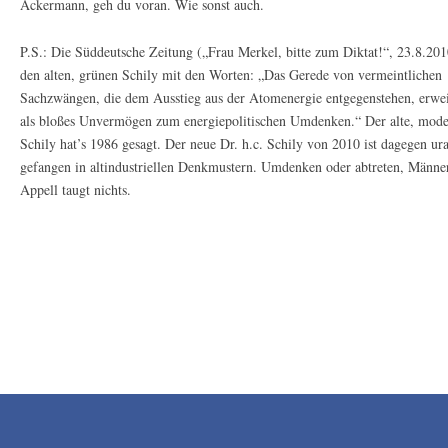
Ackermann, geh du voran. Wie sonst auch.
P.S.: Die Süddeutsche Zeitung („Frau Merkel, bitte zum Diktat!“, 23.8.2010
den alten, grünen Schily mit den Worten: „Das Gerede von vermeintlichen
Sachzwängen, die dem Ausstieg aus der Atomenergie entgegenstehen, erwei
als bloßes Unvermögen zum energiepolitischen Umdenken.“ Der alte, mod
Schily hat’s 1986 gesagt. Der neue Dr. h.c. Schily von 2010 ist dagegen ura
gefangen in altindustriellen Denkmustern. Umdenken oder abtreten, Männer
Appell taugt nichts.