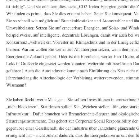
ist richtig“. Und sie erläutern dies auch: „CO2-freien-Energien gehört die 
Wir finden es prima, dass Sie dies erkannt haben. Seien Sie konsequent: Ve
Sie so schnell wie möglich auf Braunkohlestinker und Atomstrahler und äh
Umweltbelaster. Setzen Sie auf erneuerbare Energien, auf Solar- und Wind
beispielsweise, auf intelligente, dezentrale Lösungen, damit wir auch bei w
Konkurrenz „weltweit ein Vorreiter im Klimaschutz und in der Energieeffiz
bleiben. Warum wollen Sie weiter auf Alt-Energien setzen, wenn den neue
Energien die Zukunft gehört. Oder ist die Eisenbahn, werter Herr Grube, al
Loks in Großserie eingesetzt werden konnten, weiterhin mit bewährtem D
gefahren? Auch die Autoindustrie konnte nach Einführung des Kats nicht n
jahrzehntelang die Alttechnologie der Verbleiung weiterverwenden, stimmt
Wissmann?
Sie haben Recht, werte Manager – Sie sollten Investitionen in erneuerbare 
„nicht blockieren“. Stattdessen sollten Sie „Weichen stellen“ für „eine stark
Infrastruktur“. Dafür brauchen wir Brennelemente-Steuern und ökologisch
Steuerungsinstrumente. Das gehört zur Corporate Social Responsibility der 
gegenüber einer Gesellschaft, die der Industrie über Jahrzehnte glänzende G
ermöglicht hat – nicht zuletzt dadurch, dass die Energiekonzerne seit den f