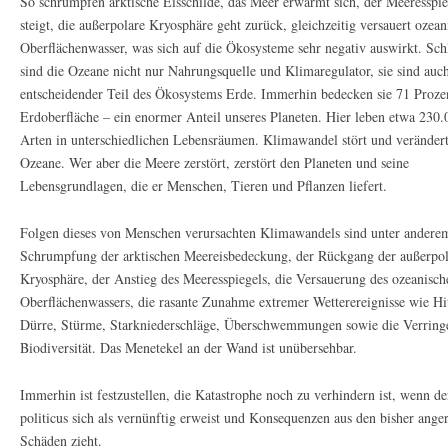
So schrumpfen arktische Eisschilde, das Meer erwärmt sich, der Meeresspie
steigt, die außerpolare Kryosphäre geht zurück, gleichzeitig versauert ozean
Oberflächenwasser, was sich auf die Ökosysteme sehr negativ auswirkt. Sch
sind die Ozeane nicht nur Nahrungsquelle und Klimaregulator, sie sind auch
entscheidender Teil des Ökosystems Erde. Immerhin bedecken sie 71 Proze
Erdoberfläche – ein enormer Anteil unseres Planeten. Hier leben etwa 230.
Arten in unterschiedlichen Lebensräumen. Klimawandel stört und verändert
Ozeane. Wer aber die Meere zerstört, zerstört den Planeten und seine
Lebensgrundlagen, die er Menschen, Tieren und Pflanzen liefert.
Folgen dieses von Menschen verursachten Klimawandels sind unter andere
Schrumpfung der arktischen Meereisbedeckung, der Rückgang der außerpo
Kryosphäre, der Anstieg des Meeresspiegels, die Versauerung des ozeanisch
Oberflächenwassers, die rasante Zunahme extremer Wetterereignisse wie Hi
Dürre, Stürme, Starkniederschläge, Überschwemmungen sowie die Verring
Biodiversität. Das Menetekel an der Wand ist unübersehbar.
Immerhin ist festzustellen, die Katastrophe noch zu verhindern ist, wenn 
politicus sich als vernünftig erweist und Konsequenzen aus den bisher anger
Schäden zieht.