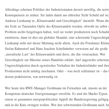
Allerdings scheinen Politiker der Industriestaaten derzeit unwillig, die not
Konsequenzen zu ziehen. Sie laden damit aus ethischer Sicht Schuld auf sic
Andreas Lienkamp in „Klimawandel und Gerechtigkeit“ darstellt. Wenn di
der Erde zu Tausenden Opfer des Klimawandels werden, obwohl sie selbst
Problem nichts beigetragen haben, weil sie weder produzieren noch Schadst
emittieren, dann ist dies ein globaler Skandal, eine schreiende Ungerechtigk
Lienkamp steht mit dieser Meinung nicht allein. Auch die Potsdamer Klima
Stefan Rahmstorf und Hans Joachim Schellnhuber verweisen auf die große
„moralische Last“ des Klimawandels und derer, die ihn verursachen. Wer
Gerechtigkeit zur Maxime seines Handelns erklärt, darf angesichts schreien
Ungerechtigkeiten durch egoistisches Verhalten der Industrieländer und ihre
Produzenten nicht untätig zuschauen. Oder – was noch schlimmer ist – das 
dessen praktizieren, was notwendig ist.
Wer heute den RWE-Manager Großmann im Fernsehen sah, musste an der
Kompetenz deutscher Energiemanager zweifeln. Es sind die Macho-Typen, 
einem so genannten energiepolitischen Appell die Bundesregierung gefügi
und in die Knie zwingen wollen. Wer den schwitzenden Großmann nach An