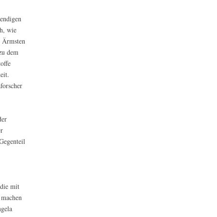
wendigen
h, wie
e Ärmsten
 zu dem
offe
eit.
forscher
der
r
Gegenteil
die mit
g machen
gela