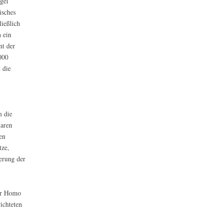
gel
isches
ließlich
 ein
nt der
000
 die
m die
laren
en
tze,
erung der
der Homo
ichteten