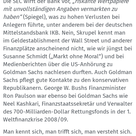
Die SEC wirft der Bank vor,
„riskante Wertpapiere
mit unvollständigen Angaben vermarkten zu
haben“
(Spiegel), was zu hohen Verlusten bei
Anlegern führte, unter anderem bei der deutschen
Mittelstandsbank IKB. Nein, Skrupel kennt man
im Geldestablishment der Wall Street und anderer
Finanzplätze anscheinend nicht, wie wir jüngst bei
Susanne Schmidt („Markt ohne Moral“) und bei
Medienberichten über die US-Anhörung zu
Goldman Sachs nachlesen durften. Auch Goldman
Sachs pflegt gute Kontakte zu den konservativen
Republikanern. George W. Bushs Finanzminister
Ron Paulson war ebenso bei Goldman Sachs wie
Neel Kashkari, Finanzstaatssekretär und Verwalter
des 700-Milliarden-Dollar Rettungsfonds in der 1.
Weltfinanzkrise 2008/09.
Man kennt sich, man trifft sich, man versteht sich.